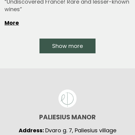
“Undiscovered France! Rare and lesser-known
wines”
More
Show more
PALIESIUS MANOR
Address:
Dvaro g. 7, Paliesius village