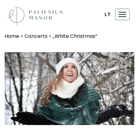
LT
Toggl
navig
Home
>
Concerts
>
„White Christmas“