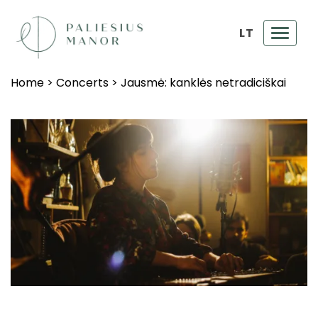
LT
Toggl
navig
Home
>
Concerts
>
Jausmė: kanklės netradiciškai